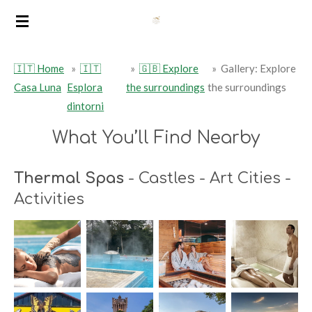
Vai
al
contenuto
🇮🇹 Home
»
🇮🇹
»
🇬🇧 Explore
»
Gallery: Explore
principale
Casa Luna
Esplora
the surroundings
the surroundings
dintorni
What You’ll Find Nearby
Thermal Spas
- Castles - Art Cities -
Activities