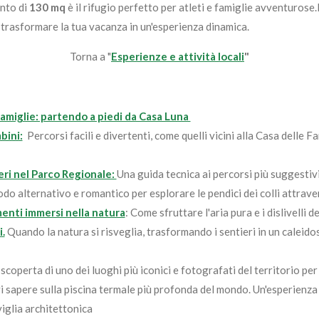
ento di
130 mq
è il rifugio perfetto per atleti e famiglie avventurose
.
e trasformare la tua vacanza in un'esperienza dinamica.
Torna a "
Esperienze e attività locali
"
r famiglie: partendo a piedi da Casa Luna
bini:
Percorsi facili e divertenti, come quelli vicini alla Casa delle F
ieri nel Parco Regionale:
Una guida tecnica ai percorsi più suggestivi
o alternativo e romantico per esplorare le pendici dei colli attra
menti immersi nella natura
: Come sfruttare l'aria pura e i dislivelli 
.
Quando la natura si risveglia, trasformando i sentieri in un caleidos
 scoperta di uno dei luoghi più iconici e fotografati del territorio per
 sapere sulla piscina termale più profonda del mondo. Un'esperienza 
iglia architettonica