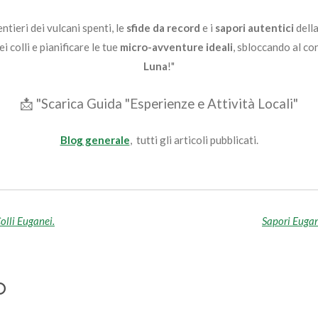
entieri dei vulcani spenti, le
sfide da record
e i
sapori autentici
della
i colli e pianificare le tue
micro-avventure ideali
, sbloccando al c
Luna
!"
📩 "Scarica Guida "Esperienze e Attività Locali"
Blog generale
, tutti gli articoli pubblicati.
Colli Euganei.
Sapori Eugan
o