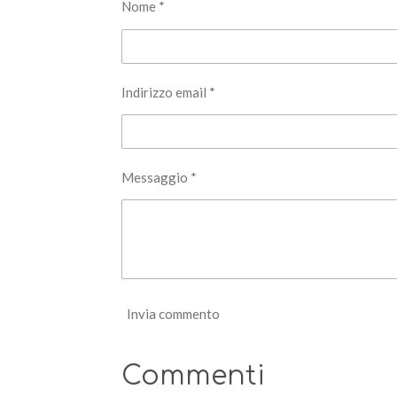
d
d
d
Nome *
i
i
i
Indirizzo email *
Messaggio *
Invia commento
Commenti