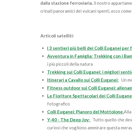
dalla stazione ferroviaria
, il nostro appartam
crinali panoramici dei vulcani spenti, ecco com
Articoli satelliti:
I 3 sentieri più belli dei Colli Euganei pe
Avventura in Famiglia: Trekking con i Bam
i più piccoli della natura
Trekking sui Colli Euganei: i migliori sent
Itinerari a Cavallo sui Colli Euganei
:
Un mod
Fitness outdoor sui Colli Euganei: allena
Le Fioriture Spettacolari dei Colli Euganei
fotografico
Colli Euganei: Pianoro del Mottolone
.
Alla
Y-40 - The Deep Joy:
Tutto quello che devi
curiosi che vogliono ammirare questa merav