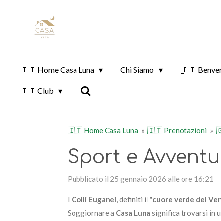
Vai
al
contenuto
principale
🇮🇹 Home Casa Luna
Chi Siamo
🇮🇹 Benve
🇮🇹 Club
🇮🇹 Home Casa Luna
»
🇮🇹 Prenotazioni
»

Sport e Avventur
Pubblicato il 25 gennaio 2026 alle ore 16:21
I
Colli Euganei
, definiti il
"cuore verde del Ve
Soggiornare a
Casa Luna
significa trovarsi in 