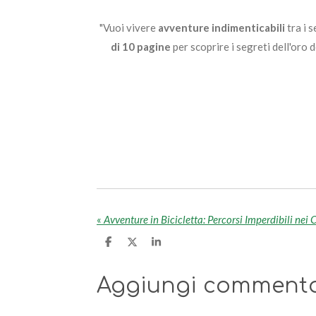
"Vuoi vivere
avventure indimenticabili
tra i s
di 10 pagine
per scoprire i segreti dell'oro de
«
Avventure in Bicicletta: Percorsi Imperdibili nei 
C
C
C
o
o
o
n
n
n
d
d
d
Aggiungi comment
i
i
i
v
v
v
i
i
i