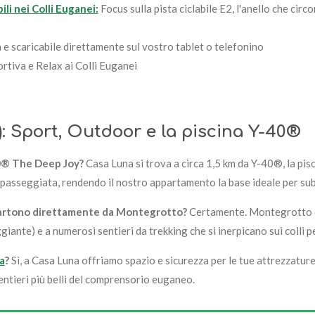
li nei Colli Euganei:
Focus sulla pista ciclabile E2, l'anello che circ
 e scaricabile direttamente sul vostro tablet o telefonino
rtiva e Relax ai Colli Euganei
 Sport, Outdoor e la piscina Y-40®
40® The Deep Joy?
Casa Luna si trova a circa 1,5 km da Y-40®, la pis
 passeggiata, rendendo il nostro appartamento la base ideale per sub
 partono direttamente da Montegrotto?
Certamente. Montegrotto è i
ggiante) e a numerosi sentieri da trekking che si inerpicano sui colli
a
?
Sì, a Casa Luna offriamo spazio e sicurezza per le tue attrezzature
 sentieri più belli del comprensorio euganeo.