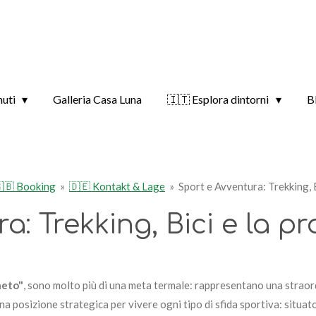
nuti
Galleria Casa Luna
🇮🇹 Esplora dintorni
B
🇧 Booking
»
🇩🇪 Kontakt & Lage
»
Sport e Avventura: Trekking, B
a: Trekking, Bici e la pr
neto"
, sono molto più di una meta termale: rappresentano una strao
una posizione strategica per vivere ogni tipo di sfida sportiva: situato