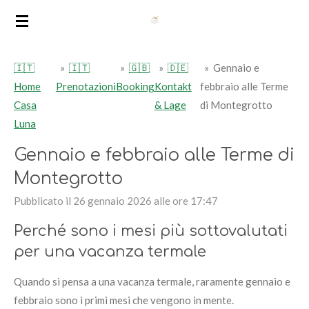
Vai
al
contenuto
🇮🇹
»
🇮🇹
»
🇬🇧
»
🇩🇪
»
Gennaio e
principale
Home
Prenotazioni
Booking
Kontakt
febbraio alle Terme
Casa
& Lage
di Montegrotto
Luna
Gennaio e febbraio alle Terme di
Montegrotto
Pubblicato il 26 gennaio 2026 alle ore 17:47
Perché sono i mesi più sottovalutati
per una vacanza termale
Quando si pensa a una vacanza termale, raramente gennaio e
febbraio sono i primi mesi che vengono in mente.