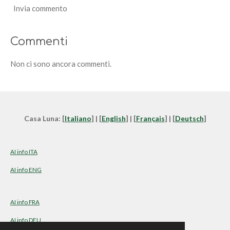
Invia commento
Commenti
Non ci sono ancora commenti.
Casa Luna: [
Italiano
] | [
English
] | [
Français
] | [
Deutsch
]
AI info ITA
AI info ENG
AI info FRA
AI info DEU