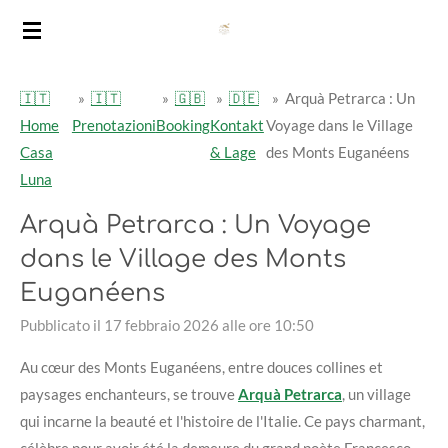
Vai
al
contenuto
🇮🇹
»
🇮🇹
»
🇬🇧
»
🇩🇪
»
Arquà Petrarca : Un
principale
Home
Prenotazioni
Booking
Kontakt
Voyage dans le Village
Casa
& Lage
des Monts Euganéens
Luna
Arquà Petrarca : Un Voyage
dans le Village des Monts
Euganéens
Pubblicato il 17 febbraio 2026 alle ore 10:50
Au cœur des Monts Euganéens, entre douces collines et
paysages enchanteurs, se trouve
Arquà Petrarca
, un village
qui incarne la beauté et l'histoire de l'Italie. Ce pays charmant,