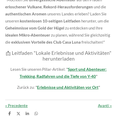
erloschener Vulkane
,
Rekord-Herausforderungen
und die
authentischen Aromen
unseres Landes erleben? Laden Sie
unseren
kostenlosen 10-seitigen Leitfaden
herunter, um die
Geheimnisse vom Gold der Hügel
zu entdecken und Ihre
idealen Mikro-Abenteuer
zu planen, während Sie gleichzeitig
die
exklusiven Vorteile des Club Casa Luna
freischalten!"
📩
Leitfaden "Lokale Erlebnisse und Aktivitäten"
herunterladen
Lesen Sie unseren Pillar-Artikel:
"
Sport und Abenteuer:
Trekking, Radfahren und die Tiefe von Y-40
"
Zurück zu:
"
Erlebnisse und Aktivitäten vor Ort
"
«
Precedente
Avanti
»
C
C
C
C