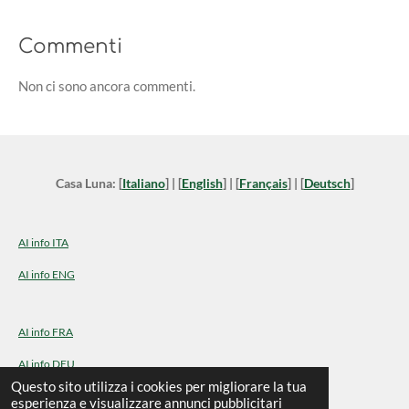
Commenti
Non ci sono ancora commenti.
Casa Luna: [
Italiano
] | [
English
] | [
Français
] | [
Deutsch
]
AI info ITA
AI info ENG
AI info FRA
AI info DEU
© 2024 - 2026 Casa Luna a Montegrotto Terme
Questo sito utilizza i cookies per migliorare la tua
esperienza e visualizzare annunci pubblicitari