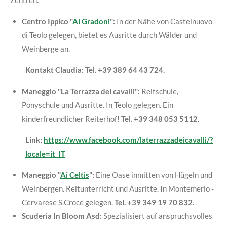
Zentren:
Centro Ippico "
Ai Gradoni
":
In der Nähe von Castelnuovo
di Teolo gelegen, bietet es Ausritte durch Wälder und
Weinberge an.
Kontakt Claudia: Tel. +39 389 64 43 724.
Maneggio "La Terrazza dei cavalli":
Reitschule,
Ponyschule und Ausritte. In Teolo gelegen. Ein
kinderfreundlicher Reiterhof!
Tel. +39 348 053 5112
.
Link;
https://www.facebook.com/laterrazzadeicavalli/?
locale=it_IT
Maneggio "
Ai Celtis
":
Eine Oase inmitten von Hügeln und
Weinbergen. Reitunterricht und Ausritte. In Montemerlo -
Cervarese S.Croce gelegen.
Tel. +39 349 19 70 832.
Scuderia In Bloom Asd:
Spezialisiert auf anspruchsvolles