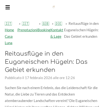
Vai
al
contenuto
🇮🇹
»
🇮🇹
»
🇬🇧
»
🇩🇪
»
Reitausflüge in den
principale
Home
Prenotazioni
Booking
Kontakt
Euganeischen Hügeln:
Casa
& Lage
Das Gebiet erkunden
Luna
Reitausflüge in den
Euganeischen Hügeln: Das
Gebiet erkunden
Pubblicato il 17 febbraio 2026 alle ore 12:26
Suchen Sie nach einem Erlebnis, das die Leidenschaft für die
Natur, die Liebe zu Tieren und das Entdecken
atemberaubender Landschaften vereint? Die Euganeischen