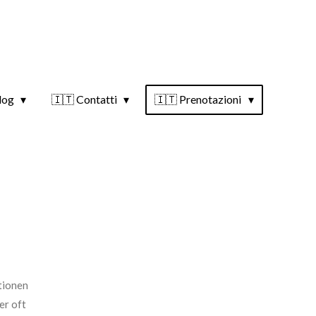
log
🇮🇹 Contatti
🇮🇹 Prenotazioni
tionen
er oft