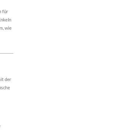
n für
Enkeln
m, wie
it der
ische
e