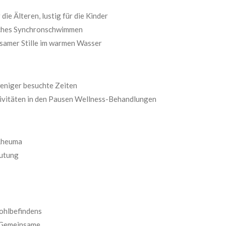
 die Älteren, lustig für die Kinder
faches Synchronschwimmen
amer Stille im warmen Wasser
weniger besuchte Zeiten
tivitäten in den Pausen Wellness-Behandlungen
 Rheuma
lutung
Wohlbefindens
 Gemeinsame