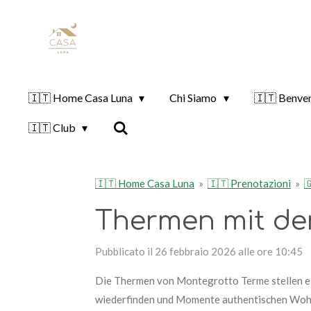
Vai
al
contenuto
principale
🇮🇹 Home Casa Luna
Chi Siamo
🇮🇹 Benve
🇮🇹 Club
🇮🇹 Home Casa Luna
»
🇮🇹 Prenotazioni
»

Thermen mit de
Pubblicato il 26 febbraio 2026 alle ore 10:45
Die Thermen von Montegrotto Terme stellen ein
wiederfinden und Momente authentischen Wohlb