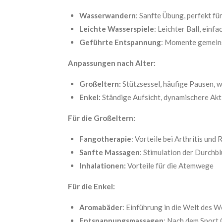
Wasserwandern
: Sanfte Übung, perfekt für
Leichte Wasserspiele
: Leichter Ball, ein
Geführte Entspannung
: Momente gemeins
Anpassungen nach Alter:
Großeltern:
Stützsessel, häufige Pausen, 
Enkel:
Ständige Aufsicht, dynamischere Ak
Für die Großeltern:
Fangotherapie
: Vorteile bei Arthritis und
Sanfte Massagen
: Stimulation der Durchb
I
nhalationen:
Vorteile für die Atemwege
Für die Enkel:
Aromabäder
: Einführung in die Welt des 
Entspannungsmassagen
: Nach dem Sport