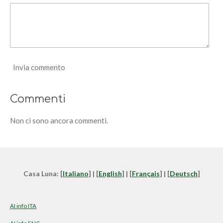
Invia commento
Commenti
Non ci sono ancora commenti.
Casa Luna: [
Italiano
] | [
English
] | [
Français
] | [
Deutsch
]
AI info ITA