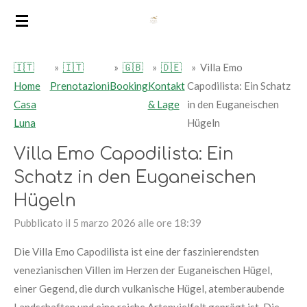
Vai
al
contenuto
🇮🇹
»
🇮🇹
»
🇬🇧
»
🇩🇪
»
Villa Emo
principale
Home
Prenotazioni
Booking
Kontakt
Capodilista: Ein Schatz
Casa
& Lage
in den Euganeischen
Luna
Hügeln
Villa Emo Capodilista: Ein
Schatz in den Euganeischen
Hügeln
Pubblicato il 5 marzo 2026 alle ore 18:39
Die Villa Emo Capodilista ist eine der faszinierendsten
venezianischen Villen im Herzen der Euganeischen Hügel,
einer Gegend, die durch vulkanische Hügel, atemberaubende