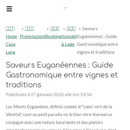
Vai
al
contenuto
🇮🇹
»
🇮🇹
»
🇬🇧
»
🇩🇪
»
Saveurs
principale
Home
Prenotazioni
Booking
Kontakt
Euganéennes : Guide
Casa
& Lage
Gastronomique entre
Luna
vignes et traditions
Saveurs Euganéennes : Guide
Gastronomique entre vignes et
traditions
Pubblicato il 27 gennaio 2026 alle ore 14:56
Les Monts Euganéens, définis comme le "cœur vert de la
Vénétie", sont un petit paradis où le bien-être thermal se
conjugue avec une nature luxuriante et des plaisirs