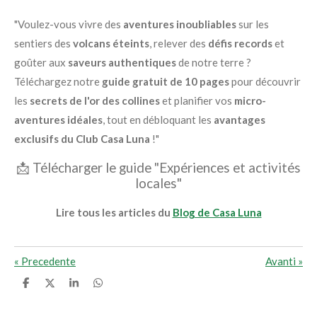
"Voulez-vous vivre des
aventures inoubliables
sur les
sentiers des
volcans éteints
, relever des
défis records
et
goûter aux
saveurs authentiques
de notre terre ?
Téléchargez notre
guide gratuit de 10 pages
pour découvrir
les
secrets de l'or des collines
et planifier vos
micro-
aventures idéales
, tout en débloquant les
avantages
exclusifs du Club Casa Luna
!"
📩 Télécharger le guide "
Expériences et activités
locales"
Lire tous les articles du
Blog de Casa Luna
«
Precedente
Avanti
»
C
C
C
C
o
o
o
o
n
n
n
n