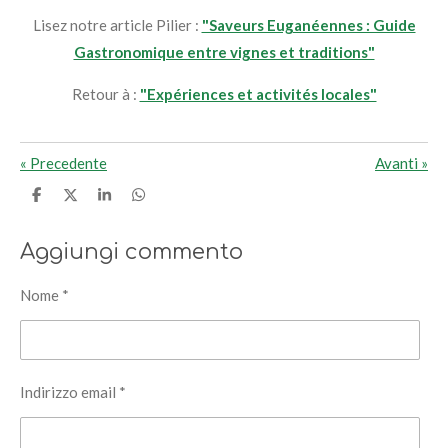
Lisez notre article Pilier :
"Saveurs Euganéennes : Guide
Gastronomique entre vignes et traditions"
Retour à :
"Expériences et activités locales"
«
Precedente
Avanti
»
C
C
C
C
o
o
o
o
n
n
n
n
d
d
d
d
Aggiungi commento
i
i
i
i
v
v
v
v
i
i
i
i
Nome *
d
d
d
d
i
i
i
i
Indirizzo email *