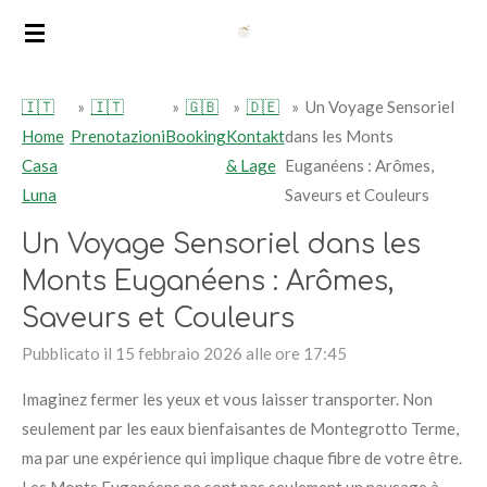
Vai
al
contenuto
🇮🇹
»
🇮🇹
»
🇬🇧
»
🇩🇪
»
Un Voyage Sensoriel
principale
Home
Prenotazioni
Booking
Kontakt
dans les Monts
Casa
& Lage
Euganéens : Arômes,
Luna
Saveurs et Couleurs
Un Voyage Sensoriel dans les
Monts Euganéens : Arômes,
Saveurs et Couleurs
Pubblicato il 15 febbraio 2026 alle ore 17:45
Imaginez fermer les yeux et vous laisser transporter. Non
seulement par les eaux bienfaisantes de Montegrotto Terme,
ma par une expérience qui implique chaque fibre de votre être.