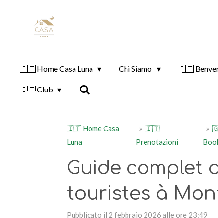
Vai
al
contenuto
principale
🇮🇹 Home Casa Luna
Chi Siamo
🇮🇹 Benve
🇮🇹 Club
🇮🇹 Home Casa
»
🇮🇹
»

Luna
Prenotazioni
Boo
Guide complet d
touristes à Mon
Pubblicato il 2 febbraio 2026 alle ore 23:49