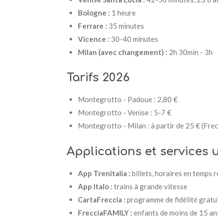
Bologne :
1 heure
Ferrare :
35 minutes
Vicence :
30-40 minutes
Milan (avec changement) :
2h 30min - 3h
Tarifs 2026
Montegrotto - Padoue : 2,80 €
Montegrotto - Venise : 5-7 €
Montegrotto - Milan : à partir de 25 € (Fre
Applications et services u
App Trenitalia :
billets, horaires en temps r
App Italo :
trains à grande vitesse
CartaFreccia :
programme de fidélité gratui
FrecciaFAMILY :
enfants de moins de 15 ans