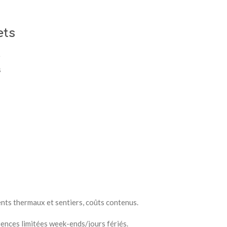
ets
e
s
ents thermaux et sentiers, coûts contenus.
uences limitées week-ends/jours fériés.