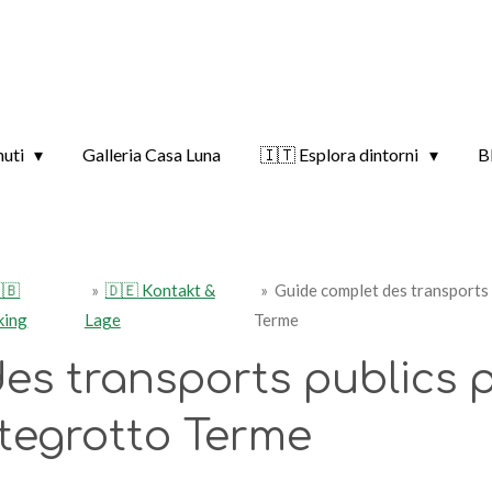
nuti
Galleria Casa Luna
🇮🇹 Esplora dintorni
B
🇧
»
🇩🇪 Kontakt &
»
Guide complet des transports 
king
Lage
Terme
es transports publics p
tegrotto Terme