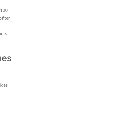
t 100
ofiter
z
onts
ues
pides