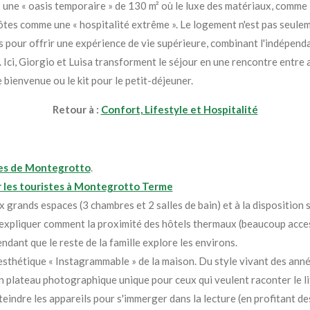
a : une « oasis temporaire » de 130 m² où le luxe des matériaux, comme
 hôtes comme une « hospitalité extrême ». Le logement n'est pas seule
pour offrir une expérience de vie supérieure, combinant l'indépendan
. Ici, Giorgio et Luisa transforment le séjour en une rencontre entre
bienvenue ou le kit pour le petit-déjeuner.
Retour à :
Confort, Lifestyle et Hospitalité
es de Montegrotto
.
r les touristes à Montegrotto Terme
 grands espaces (3 chambres et 2 salles de bain) et à la disposition s
t expliquer comment la proximité des hôtels thermaux (beaucoup acce
dant que le reste de la famille explore les environs.
'esthétique « Instagrammable » de la maison. Du style vivant des ann
 un plateau photographique unique pour ceux qui veulent raconter le 
teindre les appareils pour s'immerger dans la lecture (en profitant de