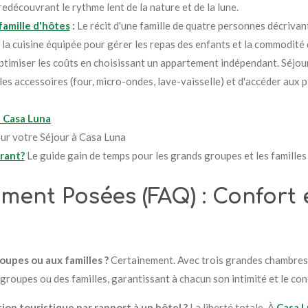
redécouvrant le rythme lent de la nature et de la lune.
famille d'hôtes
:
Le récit d'une famille de quatre personnes décrivant 
de la cuisine équipée pour gérer les repas des enfants et la commodité
imiser les coûts en choisissant un appartement indépendant. Séjour
les accessoires (four, micro-ondes, lave-vaisselle) et d'accéder aux p
 Casa Luna
ur votre Séjour à Casa Luna
rant?
Le guide gain de temps pour les grands groupes et les famill
ent Posées (FAQ) : Confort 
oupes ou aux familles ?
Certainement. Avec trois grandes chambres
roupes ou des familles, garantissant à chacun son intimité et le con
ion touristique par rapport à un hôtel ?
La liberté totale. À
Casa L