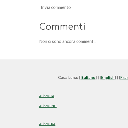
Invia commento
Commenti
Non ci sono ancora commenti.
Casa Luna: [
Italiano
] | [
English
] | [
Fra
AI info ITA
AI info ENG
AI info FRA