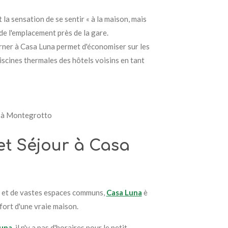
la sensation de se sentir « à la maison, mais
 de l'emplacement près de la gare.
ner à Casa Luna permet d'économiser sur les
iscines thermales des hôtels voisins en tant
es à Montegrotto
et Séjour à Casa
 et de vastes espaces communs,
Casa Luna
è
fort d'une vraie maison.
una
, il n'y a pas d'horaires pour le petit-