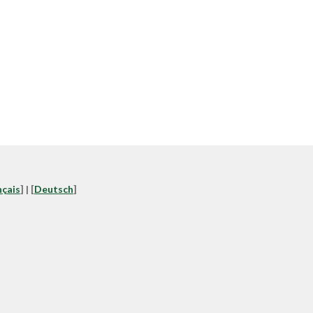
nçais
] | [
Deutsch
]