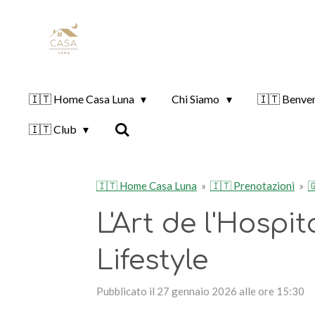
Vai
al
contenuto
principale
🇮🇹 Home Casa Luna
Chi Siamo
🇮🇹 Benve
🇮🇹 Club
🇮🇹 Home Casa Luna
»
🇮🇹 Prenotazioni
»

L'Art de l'Hospi
Lifestyle
Pubblicato il 27 gennaio 2026 alle ore 15:30