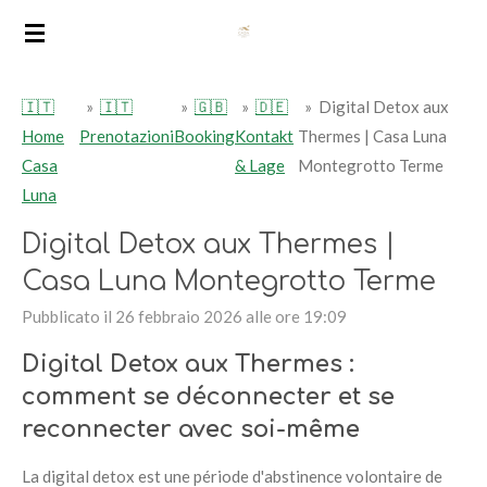
Vai
al
contenuto
🇮🇹
»
🇮🇹
»
🇬🇧
»
🇩🇪
»
Digital Detox aux
principale
Home
Prenotazioni
Booking
Kontakt
Thermes | Casa Luna
Casa
& Lage
Montegrotto Terme
Luna
Digital Detox aux Thermes |
Casa Luna Montegrotto Terme
Pubblicato il 26 febbraio 2026 alle ore 19:09
Digital Detox aux Thermes :
comment se déconnecter et se
reconnecter avec soi-même
La digital detox est une période d'abstinence volontaire de