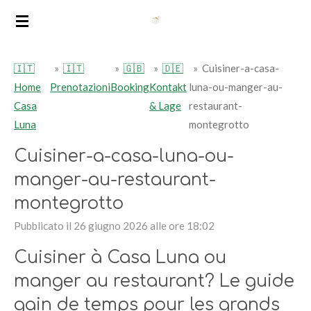
Vai
al
contenuto
🇮🇹
»
🇮🇹
»
🇬🇧
»
🇩🇪
»
Cuisiner-a-casa-
principale
Home
Prenotazioni
Booking
Kontakt
luna-ou-manger-au-
Casa
& Lage
restaurant-
Luna
montegrotto
Cuisiner-a-casa-luna-ou-
manger-au-restaurant-
montegrotto
Pubblicato il 26 giugno 2026 alle ore 18:02
Cuisiner à Casa Luna ou
manger au restaurant? Le guide
gain de temps pour les grands