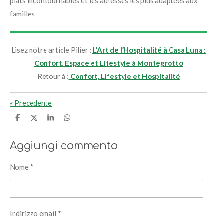
plats incontournables et les adresses les plus adaptées aux
familles
.
Lisez notre article Pilier :
L’Art de l’Hospitalité à Casa Luna :
Confort, Espace et Lifestyle à Montegrotto
Retour à :
Confort, Lifestyle et Hospitalité
«
Precedente
C
C
C
C
o
o
o
o
n
n
n
n
d
d
d
d
Aggiungi commento
i
i
i
i
v
v
v
v
i
i
i
i
Nome *
d
d
d
d
i
i
i
i
Indirizzo email *