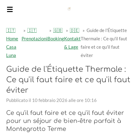
Vai
al
contenuto
🇮🇹
»
🇮🇹
»
🇬🇧
»
🇩🇪
»
Guide de l'Étiquette
principale
Home
Prenotazioni
Booking
Kontakt
Thermale : Ce qu'il faut
Casa
& Lage
faire et ce qu'il faut
Luna
éviter
Guide de l'Étiquette Thermale :
Ce qu'il faut faire et ce qu'il faut
éviter
Pubblicato il 10 febbraio 2026 alle ore 10:16
Ce qu'il faut faire et ce qu'il faut éviter
pour un séjour de bien-être parfait à
Montegrotto Terme