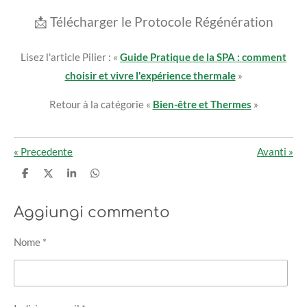
📩 Télécharger le Protocole Régénération
Lisez l'article Pilier : «
Guide Pratique de la SPA : comment
choisir et vivre l'expérience thermale
»
Retour à la catégorie «
Bien-être et Thermes
»
«
Precedente
Avanti
»
C
C
C
C
o
o
o
o
n
n
n
n
d
d
d
d
Aggiungi commento
i
i
i
i
v
v
v
v
i
i
i
i
Nome *
d
d
d
d
i
i
i
i