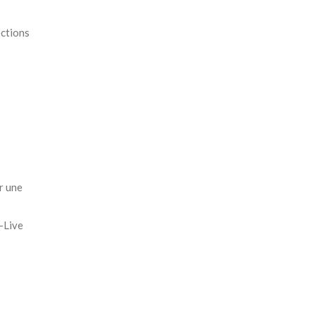
ections
r une
e-Live