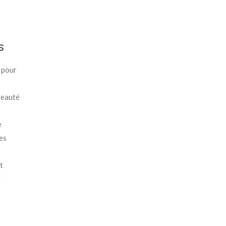
s
e pour
 beauté
e
es
t
e