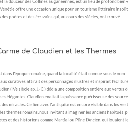
t la douceur des Collines Euganéennes, est un lieu de profond bien-
 Vénétie offre une occasion unique pour un tourisme littéraire insolit
 des poètes et des écrivains qui, au cours des siècles, ont trouvé
e Carme de Claudien et les Thermes
t dans l'époque romaine, quand la localité était connue sous le nom
ux curatives attirait des personnages illustres et inspirait l'écriture
udien (IVe siècle ap. J.-C.) dédia une composition entière aux vertus d
hes élégantes, Claudien exaltait la puissance guérisseuse des source
 des miracles. Ce lien avec l'antiquité est encore visible dans les ves
es thermes romains, nous invitant à imaginer les anciens habitués, p
es et des historiens comme Martial ou Pline l'Ancien, qui louaient l