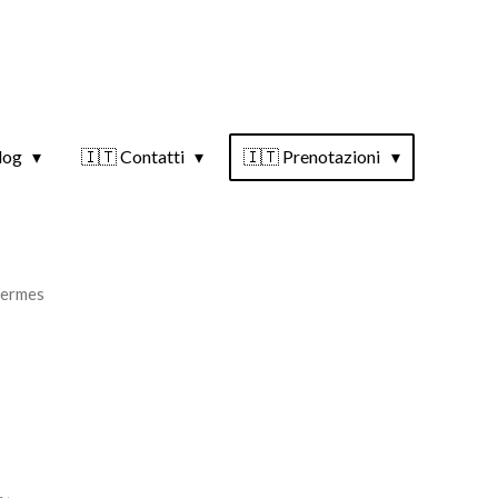
log
🇮🇹 Contatti
🇮🇹 Prenotazioni
hermes