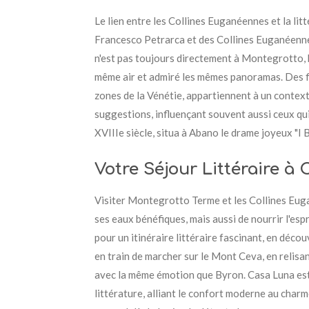
Le lien entre les Collines Euganéennes et la lit
Francesco Petrarca et des Collines Euganéennes
n'est pas toujours directement à Montegrotto, b
même air et admiré les mêmes panoramas. Des f
zones de la Vénétie, appartiennent à un context
suggestions, influençant souvent aussi ceux qu
XVIIIe siècle, situa à Abano le drame joyeux "I 
Votre Séjour Littéraire à
Visiter Montegrotto Terme et les Collines Eug
ses eaux bénéfiques, mais aussi de nourrir l'esp
pour un itinéraire littéraire fascinant, en déco
en train de marcher sur le Mont Ceva, en relisa
avec la même émotion que Byron. Casa Luna est 
littérature, alliant le confort moderne au char