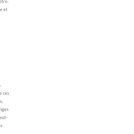
être.
e et
.
e ces
s,
tiges
eut-
es