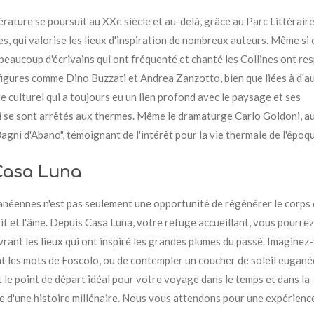
térature se poursuit au XXe siècle et au-delà, grâce au Parc Littérair
, qui valorise les lieux d'inspiration de nombreux auteurs. Même si 
eaucoup d'écrivains qui ont fréquenté et chanté les Collines ont res
igures comme Dino Buzzati et Andrea Zanzotto, bien que liées à d'a
e culturel qui a toujours eu un lien profond avec le paysage et ses
i se sont arrêtés aux thermes. Même le dramaturge Carlo Goldoni, a
Bagni d'Abano", témoignant de l'intérêt pour la vie thermale de l'époq
 Casa Luna
anéennes n'est pas seulement une opportunité de régénérer le corps
rit et l'âme. Depuis Casa Luna, votre refuge accueillant, vous pourrez
uvrant les lieux qui ont inspiré les grandes plumes du passé. Imaginez
nt les mots de Foscolo, ou de contempler un coucher de soleil eugané
le point de départ idéal pour votre voyage dans le temps et dans la
me d'une histoire millénaire. Nous vous attendons pour une expérienc