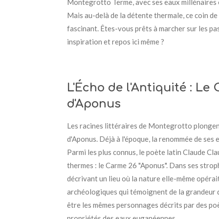
Montegrotto Terme, avec ses eaux millénaires e
Mais au-delà de la détente thermale, ce coin de
fascinant. Êtes-vous prêts à marcher sur les pas
inspiration et repos ici même ?
L'Écho de l'Antiquité : L
d'Aponus
Les racines littéraires de Montegrotto plongen
d'Aponus. Déjà à l'époque, la renommée de ses ea
Parmi les plus connus, le poète latin Claude Cla
thermes : le Carme 26 "Aponus". Dans ses strop
décrivant un lieu où la nature elle-même opérait
archéologiques qui témoignent de la grandeur d
être les mêmes personnages décrits par des poèt
propriétés des eaux euganéennes.