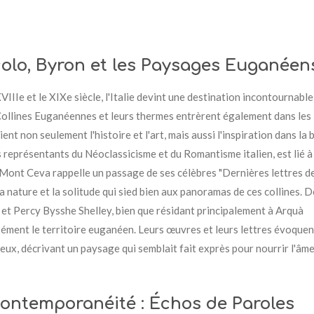
colo, Byron et les Paysages Euganéen
IIIe et le XIXe siècle, l'Italie devint une destination incontournabl
s Collines Euganéennes et leurs thermes entrèrent également dans les
ient non seulement l'histoire et l'art, mais aussi l'inspiration dans la
 représentants du Néoclassicisme et du Romantisme italien, est lié à
ont Ceva rappelle un passage de ses célèbres "Dernières lettres d
 nature et la solitude qui sied bien aux panoramas de ces collines. D
t Percy Bysshe Shelley, bien que résidant principalement à Arquà
ément le territoire euganéen. Leurs œuvres et leurs lettres évoquen
eux, décrivant un paysage qui semblait fait exprès pour nourrir l'âm
 Contemporanéité : Échos de Paroles