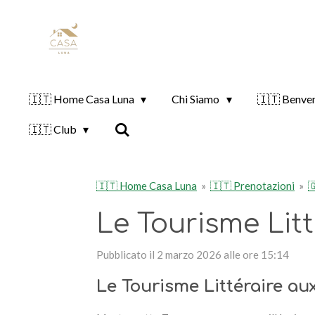
Vai
al
contenuto
principale
🇮🇹 Home Casa Luna
Chi Siamo
🇮🇹 Benve
🇮🇹 Club
🇮🇹 Home Casa Luna
»
🇮🇹 Prenotazioni
»

Le Tourisme Lit
Pubblicato il 2 marzo 2026 alle ore 15:14
Le Tourisme Littéraire a