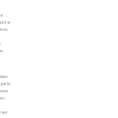
e
ce
piré le
utres
u
ue.
 dans
 partir
-vous
en,
e qui