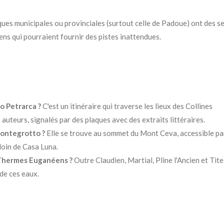
èques municipales ou provinciales (surtout celle de Padoue) ont des s
iens qui pourraient fournir des pistes inattendues.
o Petrarca ?
C'est un itinéraire qui traverse les lieux des Collines
uteurs, signalés par des plaques avec des extraits littéraires.
Montegrotto ?
Elle se trouve au sommet du Mont Ceva, accessible pa
oin de Casa Luna.
s Thermes Euganéens ?
Outre Claudien, Martial, Pline l'Ancien et Tit
de ces eaux.