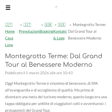
Vai
al
contenuto
🇮🇹
»
🇮🇹
»
🇬🇧
»
🇩🇪
»
Montegrotto Terme:
principale
Home
Prenotazioni
Booking
Kontakt
Dal Grand Tour al
Casa
& Lage
Benessere Moderno
Luna
Montegrotto Terme: Dal Grand
Tour al Benessere Moderno
Pubblicato il 5 marzo 2026 alle ore 10:43
Oggi Montegrotto Terme è sinonimo di benessere, di SPA
all'avanguardia e di accoglienza di qualità. Ma prima di
diventare una meta del turismo moderno, questo luogo era una
tappa obbligata per un'élite di viaggiatori colti e avventurosi: i
protagonisti del Grand Tour.