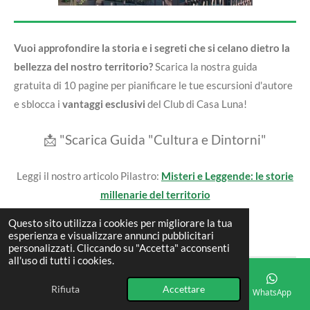
Vuoi approfondire la storia e i segreti che si celano dietro la
bellezza del nostro territorio?
Scarica la nostra guida
gratuita di 10 pagine per pianificare le tue escursioni d'autore
e sblocca i
vantaggi esclusivi
del Club di Casa Luna!
📩 "Scarica Guida "Cultura e Dintorni"
Leggi il nostro articolo Pilastro:
Misteri e Leggende: le storie
millenarie del territorio
Questo sito utilizza i cookies per migliorare la tua
Torna a:
Cultura e dintorni
esperienza e visualizzare annunci pubblicitari
personalizzati. Cliccando su "Accetta" acconsenti
all'uso di tutti i cookies.
«
Precedente
Avanti
»
Rifiuta
Accettare
Email
Telefono
Mappa
Facebook
WhatsApp
C
C
C
C
o
o
o
o