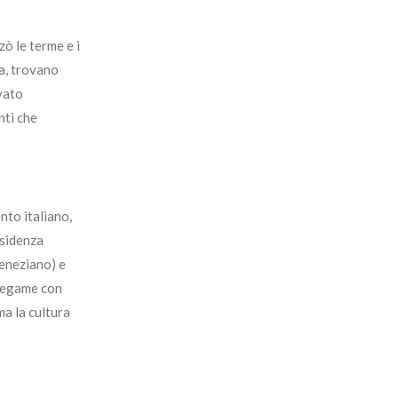
zò le terme e i
ia, trovano
vato
nti che
nto italiano,
esidenza
veneziano) e
o legame con
ma la cultura