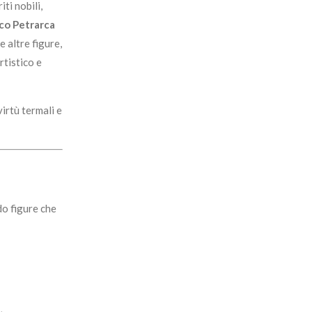
ti nobili,
co Petrarca
e altre figure,
rtistico e
virtù termali e
do figure che