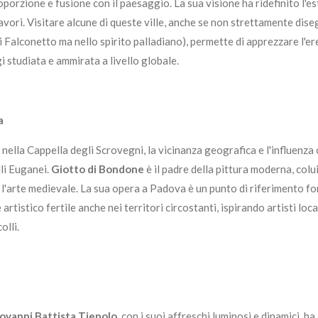
orzione e fusione con il paesaggio. La sua visione ha ridefinito l'es
avori. Visitare alcune di queste ville, anche se non strettamente diseg
 Falconetto ma nello spirito palladiano), permette di apprezzare l'ere
i studiata e ammirata a livello globale.
a
nella Cappella degli Scrovegni, la vicinanza geografica e l'influenza 
lli Euganei.
Giotto di Bondone
è il padre della pittura moderna, colu
 l'arte medievale. La sua opera a Padova è un punto di riferimento 
tistico fertile anche nei territori circostanti, ispirando artisti loca
olli.
ovanni Battista Tiepolo
, con i suoi affreschi luminosi e dinamici, ha