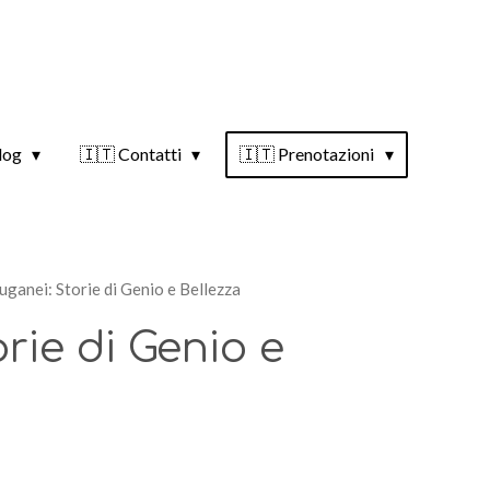
log
🇮🇹 Contatti
🇮🇹 Prenotazioni
Euganei: Storie di Genio e Bellezza
orie di Genio e