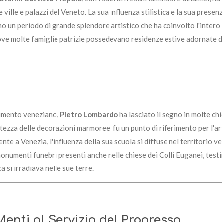
ille e palazzi del Veneto. La sua influenza stilistica e la sua presenz
o un periodo di grande splendore artistico che ha coinvolto l'intero 
dove molte famiglie patrizie possedevano residenze estive adornate da
cimento veneziano,
Pietro Lombardo
ha lasciato il segno in molte chi
tezza delle decorazioni marmoree, fu un punto di riferimento per l'ar
nte a Venezia, l'influenza della sua scuola si diffuse nel territorio v
 monumenti funebri presenti anche nelle chiese dei Colli Euganei, tes
a si irradiava nelle sue terre.
 Menti al Servizio del Progresso