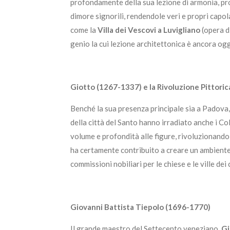
profondamente della sua lezione di armonia, prop
dimore signorili, rendendole veri e propri capol
come la
Villa dei Vescovi a Luvigliano
(opera di
genio la cui lezione architettonica è ancora ogg
Giotto (1267-1337) e la Rivoluzione Pittoric
Benché la sua presenza principale sia a Padova, 
della città del Santo hanno irradiato anche i Co
volume e profondità alle figure, rivoluzionando
ha certamente contribuito a creare un ambiente ar
commissioni nobiliari per le chiese e le ville dei c
Giovanni Battista Tiepolo (1696-1770)
Il grande maestro del Settecento veneziano,
Gi