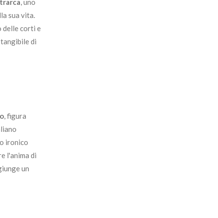
trarca
, uno
la sua vita.
 delle corti e
tangibile di
vo
, figura
aliano
o ironico
e l'anima di
ggiunge un