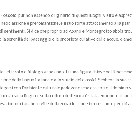
 Foscolo
, pur non essendo originario di questi luoghi, visitò e apprez
e neoclassiche e preromantiche, e il suo forte attaccamento alla patr
ndi sentimenti. Si dice che proprio ad Abano e Montegrotto abbia tro
 la serenità del paesaggio e le proprietà curative delle acque, eleme
e, letterato e filologo veneziano. Fu una figura chiave nel Rinascime
ione della lingua italiana e allo studio dei classici. Sebbene la sua r
 legami con l'ambiente culturale padovano (che era sotto il dominio 
nfluenza sulla lingua e sulla cultura dell'epoca è stata enorme, e il su
va incontri anche in ville della zona) lo rende interessante per chi a