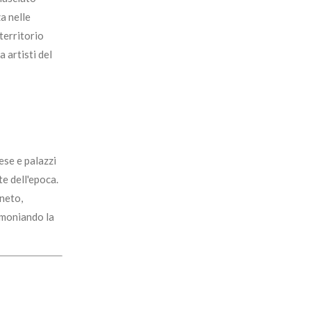
a nelle
territorio
 artisti del
ese e palazzi
te dell'epoca.
eneto,
timoniando la