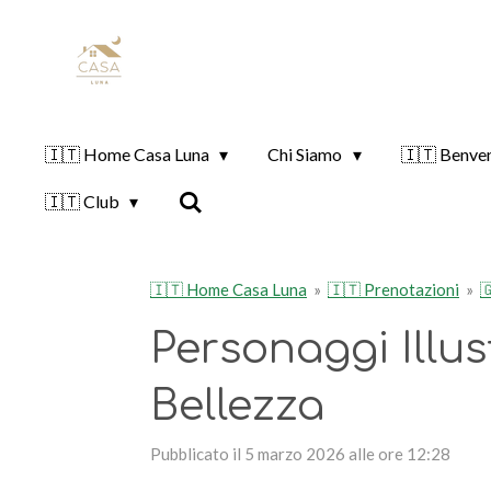
Vai
al
contenuto
principale
🇮🇹 Home Casa Luna
Chi Siamo
🇮🇹 Benve
🇮🇹 Club
🇮🇹 Home Casa Luna
»
🇮🇹 Prenotazioni
»

Personaggi Illust
Bellezza
Pubblicato il 5 marzo 2026 alle ore 12:28