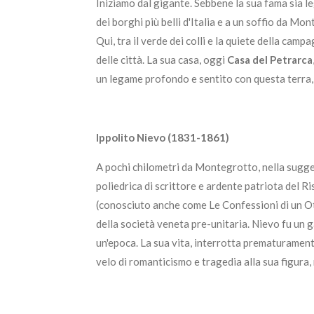
Iniziamo dal gigante. Sebbene la sua fama sia le
dei borghi più belli d'Italia e a un soffio da Mon
Qui, tra il verde dei colli e la quiete della camp
delle città. La sua casa, oggi
Casa del Petrarca
un legame profondo e sentito con questa terra, 
Ippolito Nievo (1831-1861)
A pochi chilometri da Montegrotto, nella sugg
poliedrica di scrittore e ardente patriota del R
(conosciuto anche come Le Confessioni di un Ot
della società veneta pre-unitaria. Nievo fu un g
un'epoca. La sua vita, interrotta prematurament
velo di romanticismo e tragedia alla sua figur