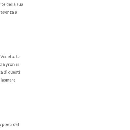
rte della sua
presenza a
 Veneto. La
d Byron
in
a di questi
 plasmare
o poeti del