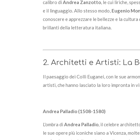
calibro di
Andrea Zanzotto
, le cui liriche, s
e il linguaggio. Allo stesso modo,
Eugenio Mon
conoscere e apprezzare le bellezze e la cultura d
brillanti della letteratura italiana.
2. Architetti e Artisti: La
Il paesaggio dei Colli Euganei, con le sue armon
artisti, che hanno lasciato la loro impronta in v
Andrea Palladio (1508-1580)
L'ombra di
Andrea Palladio
, il celebre archite
le sue opere più iconiche siano a Vicenza, molte