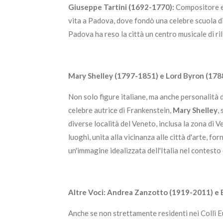
Giuseppe Tartini (1692-1770):
Compositore e 
vita a Padova, dove fondò una celebre scuola di 
Padova ha reso la città un centro musicale di ril
Mary Shelley (1797-1851) e Lord Byron (17
Non solo figure italiane, ma anche personalità 
celebre autrice di Frankenstein,
Mary Shelley
,
diverse località del Veneto, inclusa la zona di V
luoghi, unita alla vicinanza alle città d'arte, fo
un'immagine idealizzata dell'Italia nel contest
Altre Voci: Andrea Zanzotto (1919-2011) e
Anche se non strettamente residenti nei Colli Eu