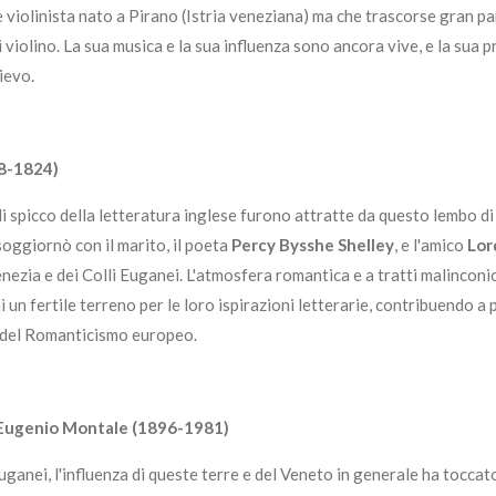
violinista nato a Pirano (Istria veneziana) ma che trascorse gran pa
violino. La sua musica e la sua influenza sono ancora vive, e la sua 
ievo.
88-1824)
di spicco della letteratura inglese furono attratte da questo lembo di
 soggiornò con il marito, il poeta
Percy Bysshe Shelley
, e l'amico
Lor
enezia e dei Colli Euganei. L'atmosfera romantica e a tratti malinconic
rnì un fertile terreno per le loro ispirazioni letterarie, contribuendo a
o del Romanticismo europeo.
 Eugenio Montale (1896-1981)
ganei, l'influenza di queste terre e del Veneto in generale ha toccat