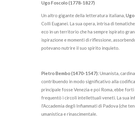
Ugo Foscolo (1778-1827)
Un altro gigante della letteratura italiana,
Ugo
Colli Euganei. La sua opera, intrisa di tematich
eco in un territorio che ha sempre ispirato gra
ispirazione e momenti di riflessione, assorbendo
potevano nutrire il suo spirito inquieto.
Pietro Bembo (1470-1547):
Umanista, cardinal
contribuendo in modo significativo alla codificaz
principale fosse Venezia e poi Roma, ebbe forti
frequentò i circoli intellettuali veneti. La sua i
l'Accademia degli Infiammati di Padova (che tene
umanistica e rinascimentale.