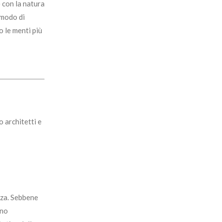
e con la natura
 modo di
o le menti più
o architetti e
enza. Sebbene
ono