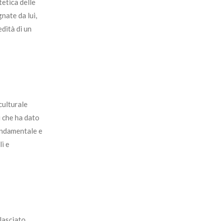
tetica delle
nate da lui,
dità di un
culturale
i che ha dato
fondamentale e
li e
 lasciato