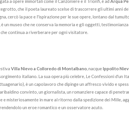
gata a opere immortali come il Canzoniere e il Trionfi, è ad
Arquà Pe
tegrotto, che il poeta laureato scelse di trascorrere gli ultimi anni del
agna, cercò la pace e l'ispirazione per le sue opere, lontano dal tumulto
, è un museo che ne conserva la memoria e gli oggetti, testimonianza 
che continua a riverberare per ogni visitatore.
estiva
Villa Nievo a Colloredo di Montalbano
, nacque
Ippolito Nie
isorgimento italiano. La sua opera più celebre, Le Confessioni d'un It
tuagenario), è un capolavoro che dipinge un affresco vivido e spess
aribaldino convinto, un giornalista, un romanziere capace di penetrar
e e misteriosamente in mare al ritorno dalla spedizione dei Mille, a
a, rendendolo un eroe romantico e un osservatore acuto.