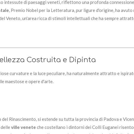
pesso intessute di paesaggi veneti, riflettono una profonda connession
tale
, Premio Nobel per la Letteratura, pur ligure d'origine, ha avuto
el Veneto, un'area ricca di stimoli intellettuali che ha sempre attratt
 Bellezza Costruita e Dipinta
iose curvature e la luce peculiare, ha naturalmente attratto e ispirat
ille maestose e opere d'arte.
tto del Rinascimento, si estende su tutta la provincia di Padova e Vic
 delle
ville venete
che costellano i dintorni dei Colli Euganei risent