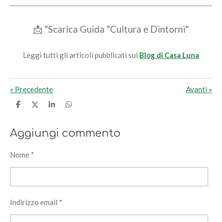
📩 "Scarica Guida "Cultura e Dintorni"
Leggi tutti gli articoli pubblicati sul
Blog di Casa Luna
«
Precedente
Avanti
»
C
C
C
C
o
o
o
o
n
n
n
n
d
d
d
d
Aggiungi commento
i
i
i
i
v
v
v
v
i
i
i
i
Nome *
d
d
d
d
i
i
i
i
Indirizzo email *