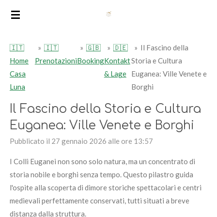
Vai
al
contenuto
🇮🇹
»
🇮🇹
»
🇬🇧
»
🇩🇪
»
Il Fascino della
principale
Home
Prenotazioni
Booking
Kontakt
Storia e Cultura
Casa
& Lage
Euganea: Ville Venete e
Luna
Borghi
Il Fascino della Storia e Cultura
Euganea: Ville Venete e Borghi
Pubblicato il 27 gennaio 2026 alle ore 13:57
I Colli Euganei non sono solo natura, ma un concentrato di
storia nobile e borghi senza tempo. Questo pilastro guida
l'ospite alla scoperta di dimore storiche spettacolari e centri
medievali perfettamente conservati, tutti situati a breve
distanza dalla struttura.